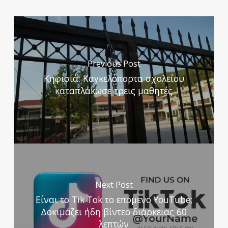
Previous Post
Κηφισιά: Kαγκελόπορτα σχολείου
καταπλάκωσε τρεις μαθητές
Next Post
Είναι το Tik Tok το επόμενο YouTube;
Δοκιμάζει ήδη βίντεο διάρκειας 60
λεπτών