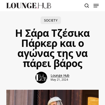
Skip
Menu
to
search
main
content
SOCIETY
Η Σάρα Τζέσικα
Πάρκερ και ο
αγώνας της να
πάρει βάρος
Lounge Hub
May 21, 2024