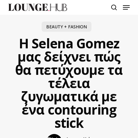
Skip
Menu
to
search
main
content
BEAUTY + FASHION
Η Selena Gomez
μας δείχνει πώς
θα πετύχουμε τα
τέλεια
ζυγωματικά με
ένα contouring
stick