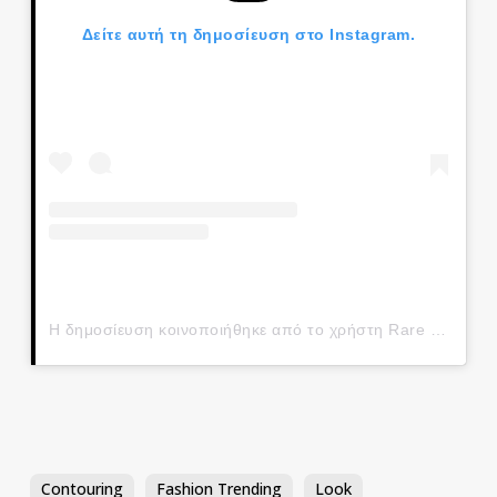
Δείτε αυτή τη δημοσίευση στο Instagram.
Η δημοσίευση κοινοποιήθηκε από το χρήστη Rare Beauty by Selena Gomez (@rarebeauty)
Contouring
Fashion Trending
Look