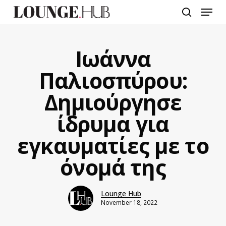
Skip
Menu
to
search
main
content
Ιωάννα
Παλιοσπύρου:
Δημιούργησε
ίδρυμα για
εγκαυματίες με το
όνομά της
Lounge Hub
November 18, 2022