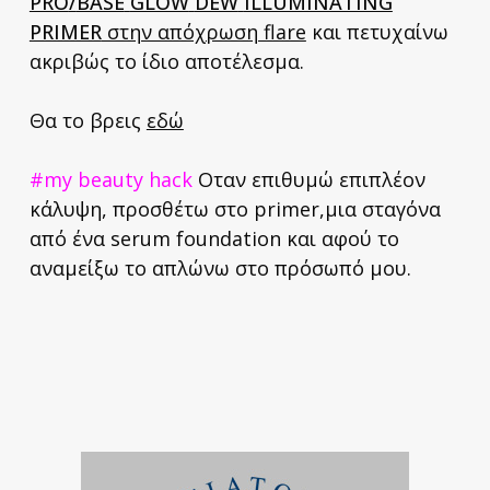
PRO
/
BASE
GLOW
DEW
ILLUMINATING
PRIMER
στην απόχρωση flare
και πετυχαίνω
ακριβώς το ίδιο αποτέλεσμα.
Θα το βρεις
εδώ
#my beauty hack
Οταν επιθυμώ επιπλέον
κάλυψη, προσθέτω στο primer,μια σταγόνα
από ένα serum foundation και αφού το
αναμείξω το απλώνω στο πρόσωπό μου.