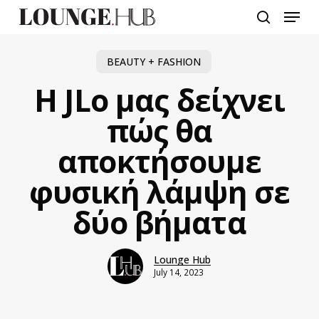
Skip
Menu
to
search
main
content
BEAUTY + FASHION
Η JLo μας δείχνει
πώς θα
αποκτήσουμε
φυσική λάμψη σε
δύο βήματα
Lounge Hub
July 14, 2023