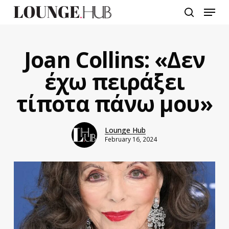
Skip
Menu
to
search
main
content
Joan Collins: «Δεν
έχω πειράξει
τίποτα πάνω μου»
Lounge Hub
February 16, 2024