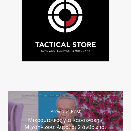
Previous Post
Μικρούτσικος για Κασσελάκη -
Μιχαηλίδου: Αυτοί οι 2 άνθρωποι