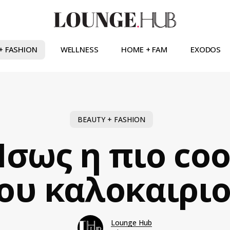
+ FASHION
WELLNESS
HOME + FAM
EXODOS
BEAUTY + FASHION
-Ισως η πιο co
ου καλοκαιρι
Lounge Hub