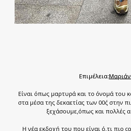
Επιμέλεια
:
Μαριάν
Είναι όπως μαρτυρά και το όνομά του κ
στα μέσα της δεκαετίας των 00΄ς στην π
ξεχάσουμε,όπως και πολλές απ
Η νέα εκδοχή του που είναι ό,τι πιο co