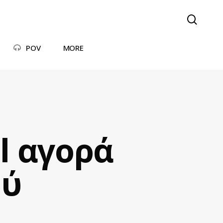
searc
POV
MORE
ol αγορά
ού