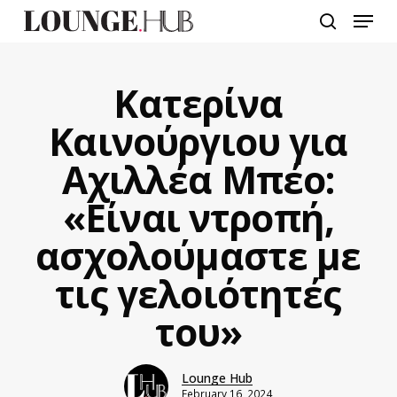
Skip
Menu
to
search
main
content
Κατερίνα
Καινούργιου για
Αχιλλέα Μπέο:
«Είναι ντροπή,
ασχολούμαστε με
τις γελοιότητές
του»
Lounge Hub
February 16, 2024