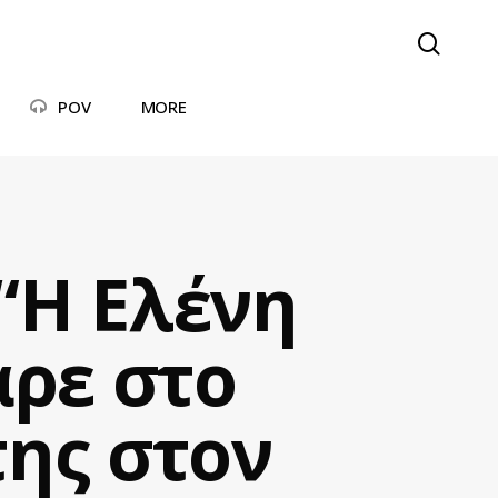
searc
POV
MORE
“Η Ελένη
ρε στο
της στον