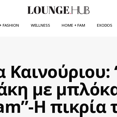
+ FASHION
WELLNESS
HOME + FAM
EXODOS
α Καινούριου: 
άκη με μπλόκα
am”-Η πικρία 