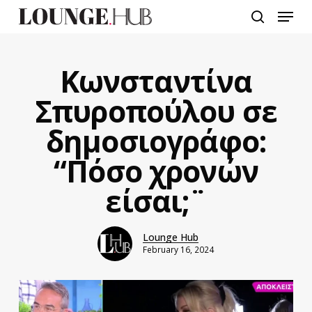
Skip
Menu
to
search
main
content
Κωνσταντίνα
Σπυροπούλου σε
δημοσιογράφο:
“Πόσο χρονών
είσαι;¨
Lounge Hub
February 16, 2024