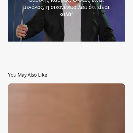
μεγάλος, η οικογένεια λέει ότι είναι
καλά"
You May Also Like