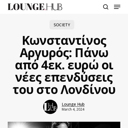
Skip
Menu
to
search
main
content
SOCIETY
Κωνσταντίνος
Αργυρός: Πάνω
από 4εκ. ευρώ οι
νέες επενδύσεις
του στο Λονδίνου
Lounge Hub
March 4, 2024