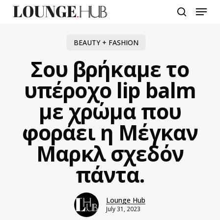
Skip
Menu
to
search
main
content
BEAUTY + FASHION
Σου βρήκαμε το
υπέροχο lip balm
με χρώμα που
φοράει η Μέγκαν
Μαρκλ σχεδόν
πάντα.
Lounge Hub
July 31, 2023