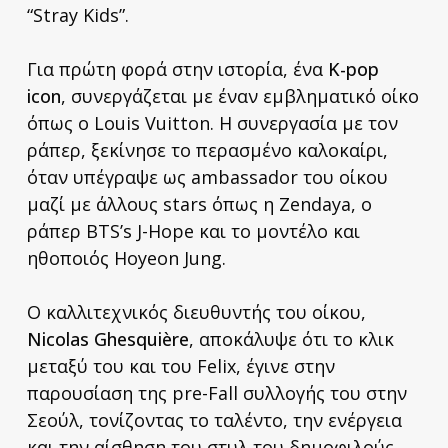
“Stray Kids”.
Για πρώτη φορά στην ιστορία, ένα
Κ-pop
icon
, συνεργάζεται με έναν εμβληματικό οίκο
όπως ο Lοuis Vuitton. H συνεργασία με τον
ράπερ, ξεκίνησε το περασμένο καλοκαίρι,
όταν υπέγραψε ως ambassador του οίκου
μαζί με άλλους stars όπως η Zendaya, ο
ράπερ BTS’s J-Hope και το μοντέλο και
ηθοποιός Hoyeon Jung.
O καλλιτεχνικός διευθυντής του οίκου,
Nicolas Ghesquière
, αποκάλυψε ότι το κλικ
μεταξύ του και του Felix, έγινε στην
παρουσίαση της pre-Fall συλλογής του στην
Σεούλ, τονίζοντας το ταλέντο, την ενέργεια
και την αίσθηση του στυλ του δημοφιλούς