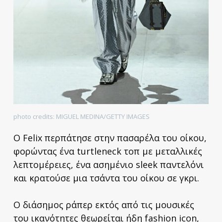
photo credits: MIGUEL MEDINA/GETTY IMAGES
O Felix περπάτησε στην πασαρέλα του οίκου,
φορώντας ένα turtleneck τοπ με μεταλλικές
λεπτομέρειες, ένα ασημένιο sleek παντελόνι
και κρατούσε μια τσάντα του οίκου σε γκρι.
Ο διάσημος ράπερ εκτός από τις μουσικές
του ικανότητες θεωρείται ήδη fashion icon,