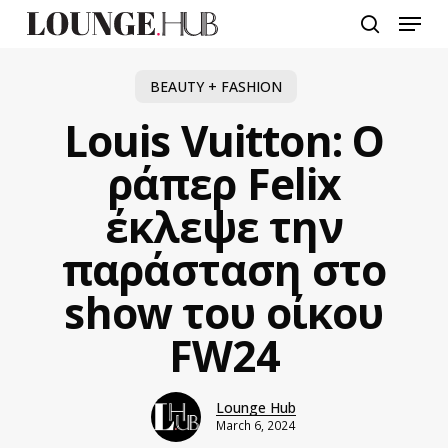
Skip
Menu
to
search
main
content
BEAUTY + FASHION
Louis Vuitton: Ο
ράπερ Felix
έκλεψε την
παράσταση στο
show του οίκου
FW24
Lounge Hub
March 6, 2024