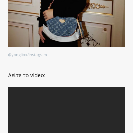
@yong.lixx/instagram
Δείτε το videο: