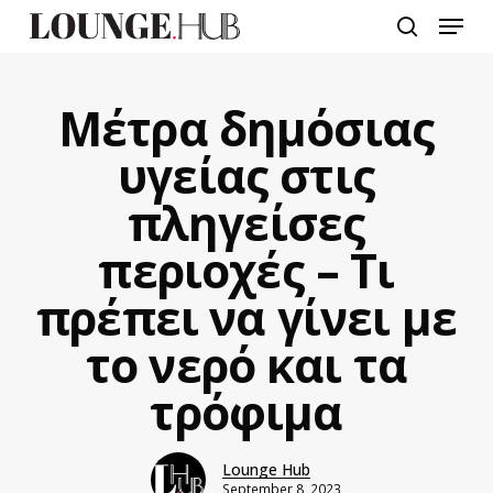
Skip
Menu
to
search
main
content
Μέτρα δημόσιας
υγείας στις
πληγείσες
περιοχές – Τι
πρέπει να γίνει με
το νερό και τα
τρόφιμα
Lounge Hub
September 8, 2023