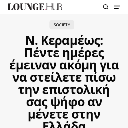
Skip
Menu
to
search
main
content
SOCIETY
Ν. Κεραμέως:
Πέντε ημέρες
έμειναν ακόμη για
να στείλετε πίσω
την επιστολική
σας ψήφο αν
μένετε στην
Ελλάδα