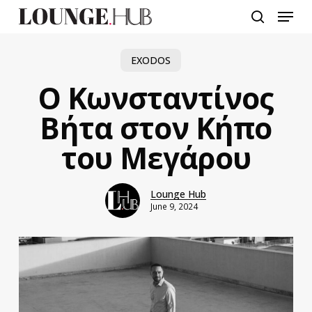
Skip
Menu
to
search
main
content
EXODOS
Ο Κωνσταντίνος
Βήτα στον Κήπο
του Μεγάρου
Lounge Hub
June 9, 2024