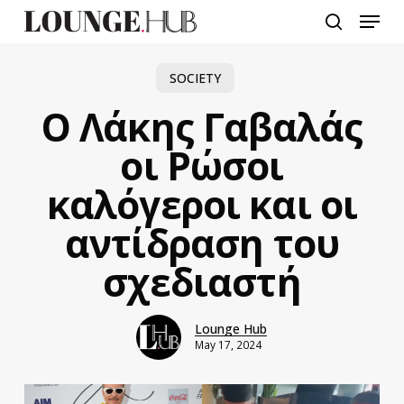
Skip
Menu
to
search
main
content
SOCIETY
O Λάκης Γαβαλάς
οι Ρώσοι
καλόγεροι και οι
αντίδραση του
σχεδιαστή
Lounge Hub
May 17, 2024