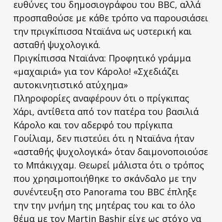
ευθύνες του δημοσιογράφου του BBC, αλλά
προσπαθούσε με κάθε τρόπο να παρουσιάσει
την πριγκίπισσα Νταϊάνα ως υστερική και
ασταθή ψυχολογικά.
Πριγκίπισσα Νταϊάνα: Προφητικό γράμμα
«μαχαιριά» για τον Κάρολο! «Σχεδιάζει
αυτοκινητιστικό ατύχημα»
Πληροφορίες αναφέρουν ότι ο πρίγκιπας
Χάρι, αντίθετα από τον πατέρα του βασιλιά
Κάρολο και τον αδερφό του πρίγκιπα
Γουίλιαμ, δεν πιστεύει ότι η Νταϊάνα ήταν
«ασταθής ψυχολογικά» όταν δαιμονοποιούσε
το Μπάκιγχαμ. Θεωρεί μάλιστα ότι ο τρόπος
που χρησιμοποιήθηκε το σκάνδαλο με την
συνέντευξη στο Panorama του BBC έπληξε
την την μνήμη της μητέρας του και το όλο
θέμα με τον Μartin Βashir είχε ως στόχο να