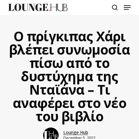
Skip
Menu
to
search
main
content
Ο πρίγκιπας Χάρι
βλέπει συνωμοσία
πίσω από το
δυστύχημα της
Νταϊάνα – Τι
αναφέρει στο νέο
του βιβλίο
Lounge Hub
December 5, 2022