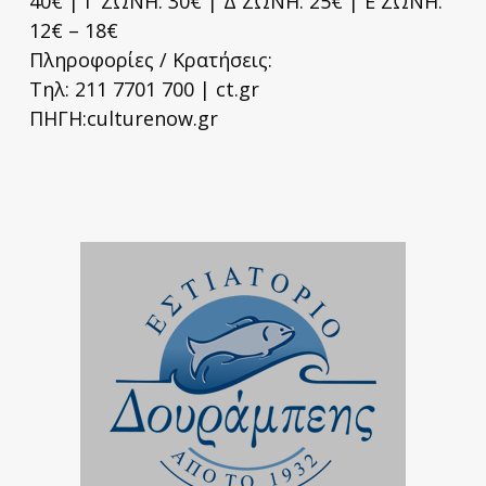
40€ | Γ ΖΩΝΗ: 30€ | Δ ΖΩΝΗ: 25€ | Ε ΖΩΝΗ:
12€ – 18€
Πληροφορίες / Κρατήσεις:
Τηλ: 211 7701 700 | ct.gr
ΠΗΓΗ:culturenow.gr