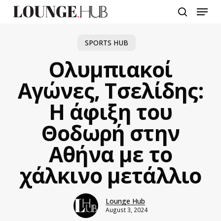
Skip
Menu
to
search
main
content
SPORTS HUB
Ολυμπιακοί
Αγώνες, Τσελίδης:
Η άφιξη του
Θοδωρή στην
Αθήνα με το
χάλκινο μετάλλιο
Lounge Hub
August 3, 2024