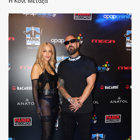
Η Κόνι Μεταξά