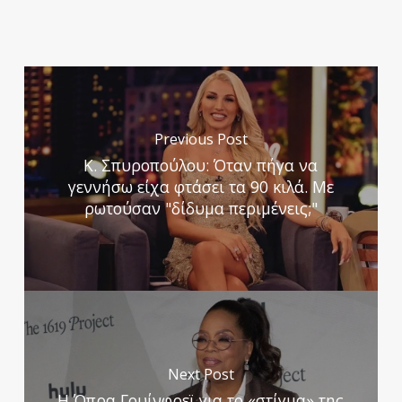
Previous Post
Κ. Σπυροπούλου: Όταν πήγα να
γεννήσω είχα φτάσει τα 90 κιλά. Με
ρωτούσαν "δίδυμα περιμένεις;"
Next Post
Η Όπρα Γουίνφρεϊ για το «στίγμα» της