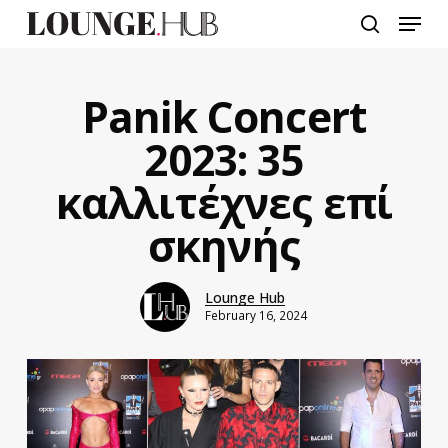
Skip
Menu
to
search
main
content
Panik Concert
2023: 35
καλλιτέχνες επί
σκηνής
Lounge Hub
February 16, 2024