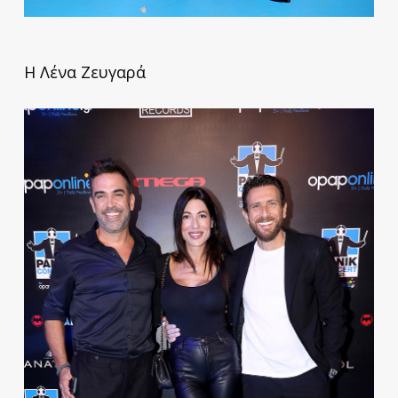
Η Λένα Ζευγαρά