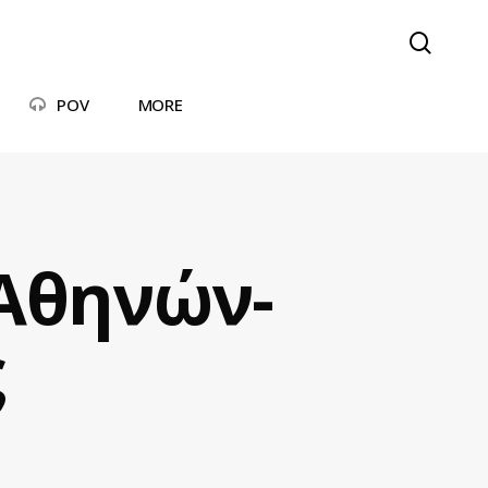
searc
POV
MORE
 Αθηνών-
ς