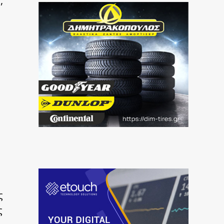
,
ς
ς