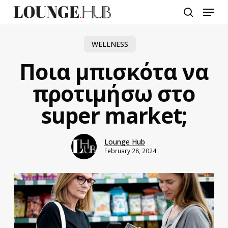
Skip
Menu
to
search
main
content
WELLNESS
Ποια μπισκότα να
προτιμήσω στο
super market;
Lounge Hub
February 28, 2024