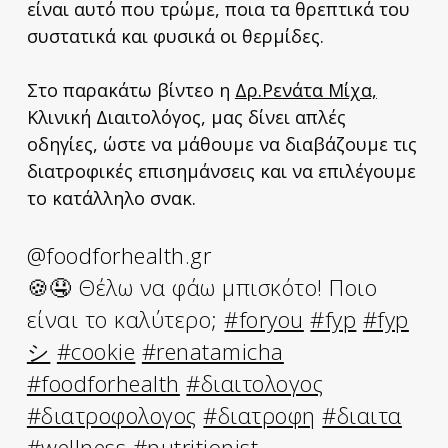
είναι αυτό που τρώμε, ποια τα θρεπτικά του
συστατικά και φυσικά οι θερμίδες.
Στο παρακάτω βίντεο η
Δρ.Ρενάτα Μίχα,
Κλινική Διαιτολόγος, μας δίνει απλές
οδηγίες, ώστε να μάθουμε να διαβάζουμε τις
διατροφικές επισημάνσεις και να επιλέγουμε
το κατάλληλο σνακ.
@foodforhealth.gr
🍪🤤 Θέλω να φάω μπισκότο! Ποιο
είναι το καλύτερο;
#foryou
#fyp
#fyp
シ
#cookie
#renatamicha
#foodforhealth
#διαιτολογος
#διατροφολογος
#διατροφη
#διαιτα
#wellness
#nutritionist