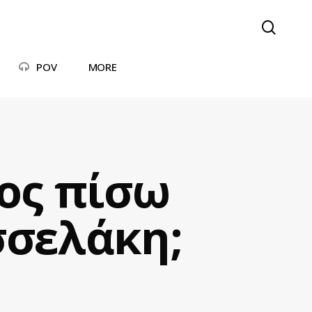
searc
POV
MORE
πος πίσω
σσελάκη;