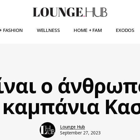
+ FASHION
WELLNESS
HOME + FAM
EXODOS
ίναι ο άνθρω
 καμπάνια Κα
Lounge Hub
September 27, 2023