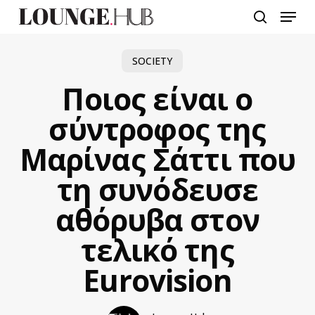
Skip
Menu
to
search
main
content
SOCIETY
Ποιος είναι ο
σύντροφος της
Μαρίνας Σάττι που
τη συνόδευσε
αθόρυβα στον
τελικό της
Eurovision