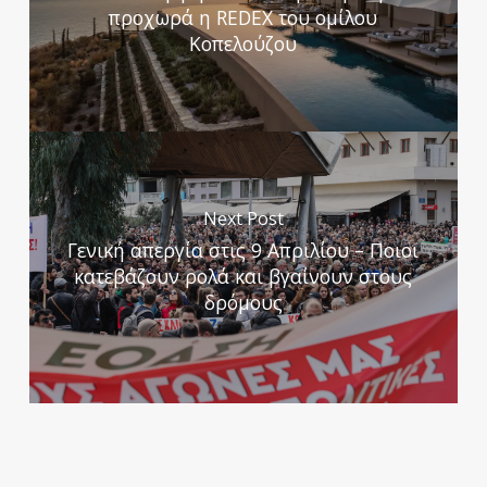
προχωρά η REDEX του ομίλου
Κοπελούζου
Next Post
Γενική απεργία στις 9 Απριλίου – Ποιοι
κατεβάζουν ρολά και βγαίνουν στους
δρόμους