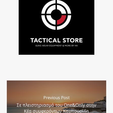
Previous Post
Σε πλειστηριασμό του One&Only στην
Κέα συμφερόντων Καμπουρίδη