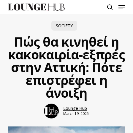
Skip
Menu
to
search
main
content
SOCIETY
Πώς θα κινηθεί η
κακοκαιρία-εξπρές
στην Αττική: Πότε
επιστρέφει η
άνοιξη
Lounge Hub
March 19, 2025