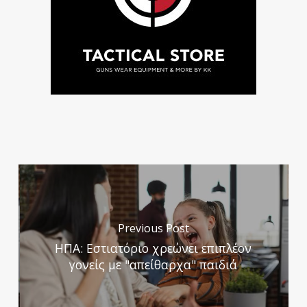
Previous Post
ΗΠΑ: Εστιατόριο χρεώνει επιπλέον
γονείς με "απείθαρχα" παιδιά