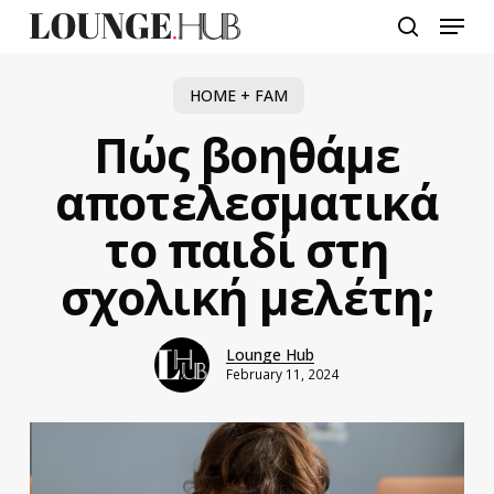
Skip
Menu
to
search
main
content
HOME + FAM
Πώς βοηθάμε
αποτελεσματικά
το παιδί στη
σχολική μελέτη;
Lounge Hub
February 11, 2024