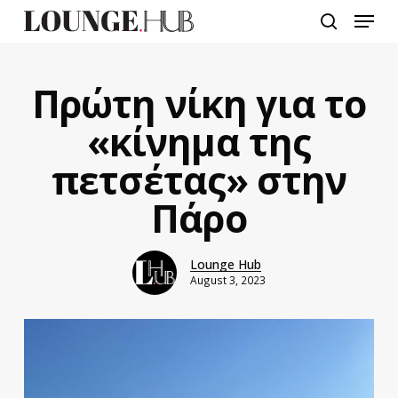
Skip
Menu
to
search
main
content
Πρώτη νίκη για το
«κίνημα της
πετσέτας» στην
Πάρο
Lounge Hub
August 3, 2023