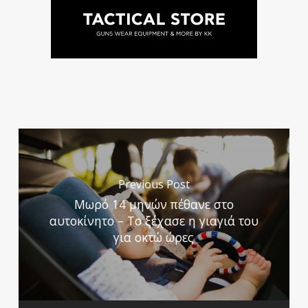
Previous Post
Μωρό 14 μηνών πέθανε στο
αυτοκίνητο – Το ξέχασε η γιαγιά του
για οκτώ ώρες