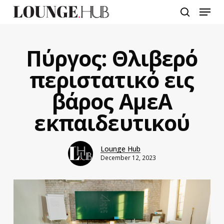
Skip
Menu
to
search
main
content
Πύργος: Θλιβερό
περιστατικό εις
βάρος ΑμεΑ
εκπαιδευτικού
Lounge Hub
December 12, 2023