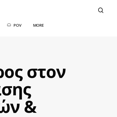
searc
POV
MORE
ρος στον
ασης
ών &