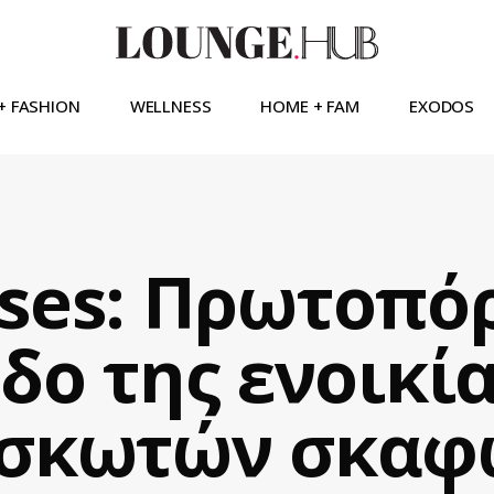
+ FASHION
WELLNESS
HOME + FAM
EXODOS
ises: Πρωτοπό
δο της ενοικί
σκωτών σκαφ