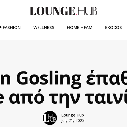
+ FASHION
WELLNESS
HOME + FAM
EXODOS
n Gosling έπα
 από την ταιν
Lounge Hub
July 21, 2023