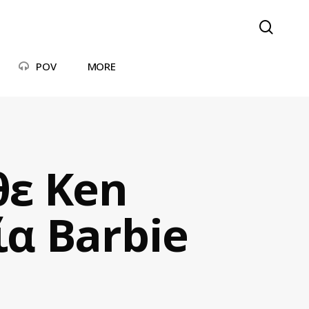
searc
POV
MORE
θε Ken
ία Barbie