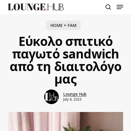
Skip
Menu
to
search
main
content
HOME + FAM
Εύκολο σπιτικό
παγωτό sandwich
από τη διαιτολόγο
μας
Lounge Hub
July 6, 2023