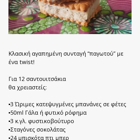
Κλασική αγαπημένη συνταγή “παγωτού” με
ένα twist!
Για 12 σαντουιτσάκια
θα χρειαστείς:
▪️3 Ώριμες κατεψυγμένες μπανάνες σε φέτες
▪️50ml Γάλα ή φυτικό ρόφημα
▪️3 κ.γλ. φυστικοβούτυρο
▪️Σταγόνες σοκολάτας
▪️24 μπισκότα πτι μπερ