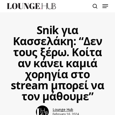
Skip
Menu
to
search
main
content
Snik για
Κασσελάκη: “Δεν
τους ξέρω. Κοίτα
αν κάνει καμιά
χορηγία στο
stream μπορεί να
τον μάθουμε”
Lounge Hub
February 16, 2024