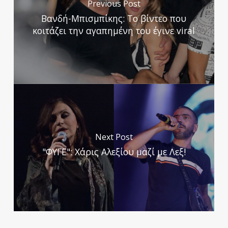
Previous Post
Βανδή-Μπισμπίκης: Το βίντεο που
κοιτάζει την αγαπημένη του έγινε viral
Next Post
"ΦΥΓΕ": Χάρις Αλεξίου μαζί με Λεξ!