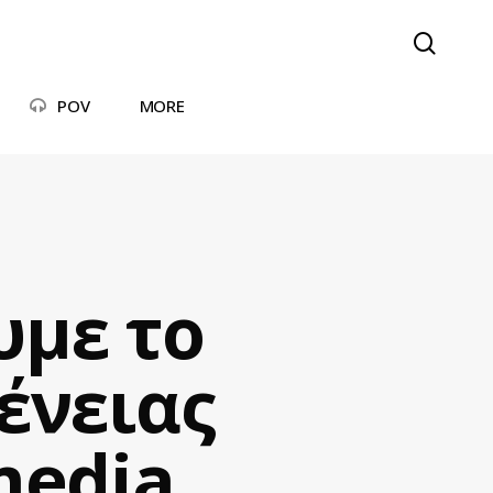
searc
POV
MORE
υμε το
ένειας
media