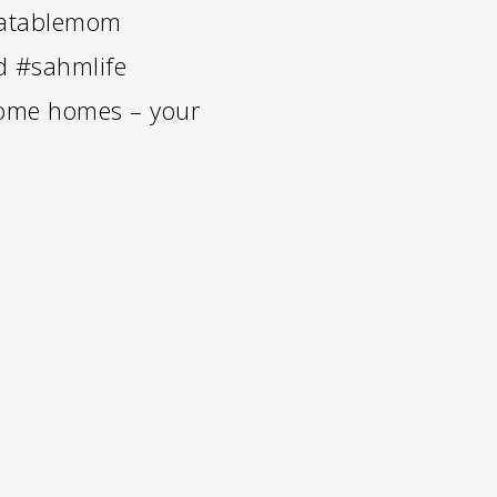
latablemom
d
#sahmlife
come homes – your