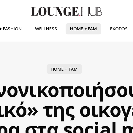
+ FASHION
WELLNESS
HOME + FAM
EXODOS
HOME + FAM
νονικοποιήσο
ικό» της οικογ
ρα στα social 