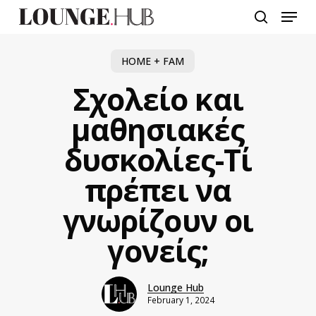
Skip
Menu
to
search
main
content
HOME + FAM
Σχολείο και
μαθησιακές
δυσκολίες-Τί
πρέπει να
γνωρίζουν οι
γονείς;
Lounge Hub
February 1, 2024