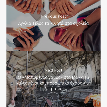
Previous Post
Αγγλία:Τέλος τα κινητά στα σχολεία
Next Post
Ο «Ματωμένος γάμος» στο Ιρακ-113
καλεσμένοι και προσωπικό έχασαν τη
ζωή τους