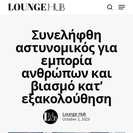
Skip
Menu
to
search
main
content
Συνελήφθη
αστυνομικός για
εμπορία
ανθρώπων και
βιασμό κατ’
εξακολούθηση
Lounge Hub
October 2, 2023