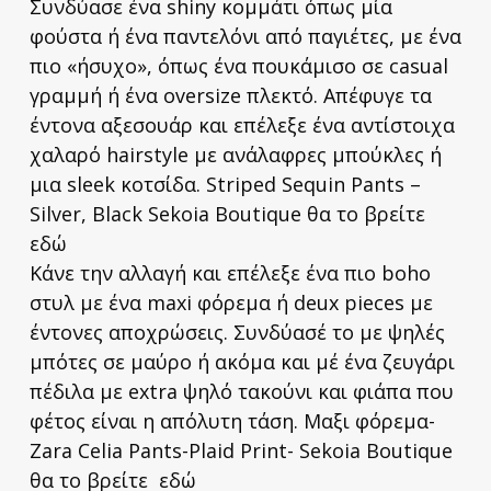
Συνδύασε ένα shiny κομμάτι όπως μία
φούστα ή ένα παντελόνι από παγιέτες, με ένα
πιο «ήσυχο», όπως ένα πουκάμισο σε casual
γραμμή ή ένα oversize πλεκτό. Απέφυγε τα
έντονα αξεσουάρ και επέλεξε ένα αντίστοιχα
χαλαρό hairstyle με ανάλαφρες μπούκλες ή
μια sleek κοτσίδα. Striped Sequin Pants –
Silver, Black Sekoia Boutique θα το βρείτε
εδώ
Κάνε την αλλαγή και επέλεξε ένα πιο boho
στυλ με ένα maxi φόρεμα ή deux pieces με
έντονες αποχρώσεις. Συνδύασέ το με ψηλές
μπότες σε μαύρο ή ακόμα και μέ ένα ζευγάρι
πέδιλα με extra ψηλό τακούνι και φιάπα που
φέτος είναι η απόλυτη τάση. Μαξι φόρεμα-
Zara Celia Pants-Plaid Print- Sekoia Boutique
θα το βρείτε εδώ