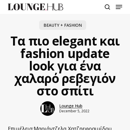
Skip
Menu
to
search
main
content
BEAUTY + FASHION
Τα πιο elegant και
fashion update
look για ένα
χαλαρό ρεβεγιόν
στο σπίτι
Lounge Hub
December 5, 2022
Επιμέλεια:Μαριάντζελα Χατζηεφραιμίδου