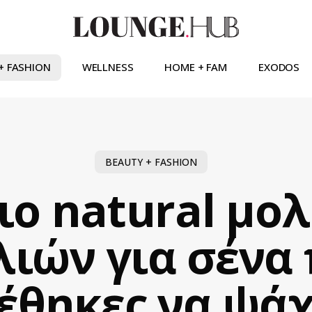
+ FASHION
WELLNESS
HOME + FAM
EXODOS
BEAUTY + FASHION
ιο natural μο
λιών για σένα
έθηκες να ψάχ