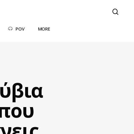
searc
POV
MORE
λύβια
 που
νεις