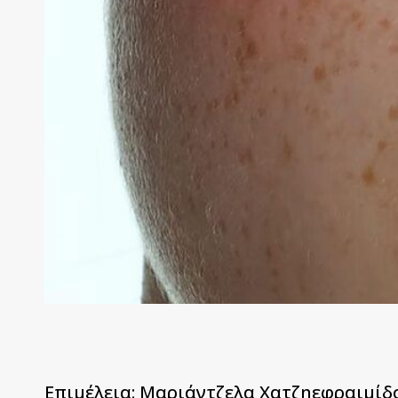
Επιμέλεια:
Μαριάντζελα Χατζηεφραιμίδ