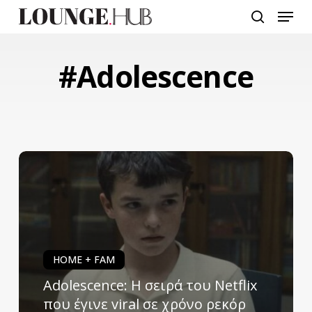
Skip
Menu
to
search
main
content
#Adolescence
HOME + FAM
Adolescence: Η σειρά του Netflix
που έγινε viral σε χρόνο ρεκόρ