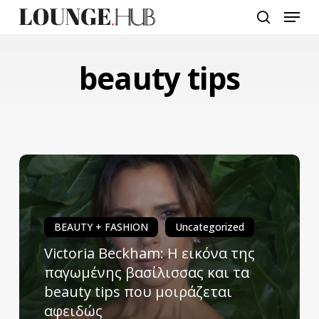
Skip
Menu
to
search
main
content
beauty tips
BEAUTY + FASHION
Uncategorized
Victoria Beckham: Η εικόνα της
παγωμένης βασίλισσας και τα
beauty tips που μοιράζεται
αφειδώς