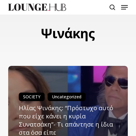
Skip
Menu
to
search
main
content
Ψινάκης
SOCIETY
Uncategorized
Ηλίας Ψινάκης: “Πρόστυχο αυτό
που είχε κάνει η κυρία
Συνατσάκη”- Τι απάντησε η ίδια
στα όσα είπε