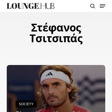
Skip
Menu
to
search
main
content
Στέφανος
Τσιτσιπάς
SOCIETY