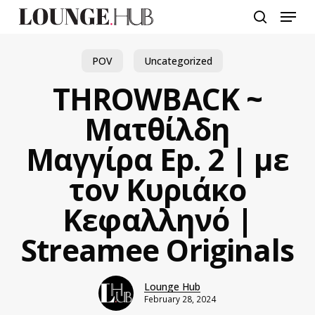
Skip
Menu
to
search
main
content
POV
Uncategorized
THROWBACK ~
Ματθίλδη
Μαγγίρα Ep. 2 | με
τον Κυριάκο
Κεφαλληνό |
Streamee Originals
Lounge Hub
February 28, 2024