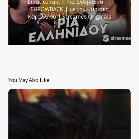
Είναι τυπάκι η Ρία Ελληνίδου --|
THROWBACK | με τον Κυριάκο
Κεφαλληνό | Streamee Originals
You May Also Like