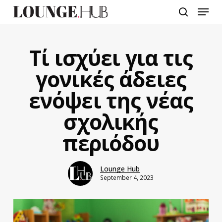
Skip
Menu
to
search
main
content
Τί ισχύει για τις
γονικές άδειες
ενόψει της νέας
σχολικής
περιόδου
Lounge Hub
September 4, 2023