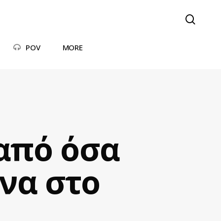
searc
POV
MORE
 από όσα
ννα στο