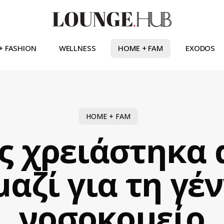
+ FASHION
WELLNESS
HOME + FAM
EXODOS
HOME + FAM
ς χρειάστηκα
αζί για τη γέ
νοσοκομείο