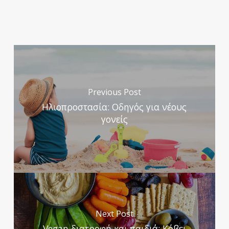
Previous Post
Ηλιοπροστασία: Οδηγός για νέους
γονείς
Next Post
Vegan διατροφή και παιδιά: Κόβει