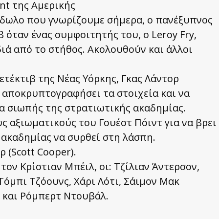
nt της Αμερικής
είδωλο που γνωρίζουμε σήμερα, ο πανέξυπνος
 όταν ένας συμφοιτητής του, ο Leroy Fry,
ιά από το στήθος. Ακολουθούν και άλλοι
ετέκτιβ της Νέας Υόρκης, Γκας Λάντορ
να αποκρυπτογραφήσει τα στοιχεία και να
κα σιωπής της στρατιωτικής ακαδημίας.
ς αξιωματικούς του Γουέστ Πόιντ για να βρει
 ακαδημίας να συρθεί στη λάσπη.
(Scott Cooper).
ον Κρίστιαν Μπέιλ, οι: Τζίλιαν Άντερσον,
Τόμπι Τζόουνς, Χάρι Λότι, Σάιμον Μακ
λ και Ρόμπερτ Ντουβάλ.