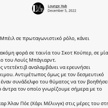
Lounge Hub
December 5, 2022
αν Μπέιλ σε πρωταγωνιστικό ρόλο, κάνει
ακόμη φορά σε ταινία του Σκοτ Κούπερ, σε μί
ίο του Λουίς Μπάγιαρντ.
ς ντετέκτιβ αναλαμβάνει να ερευνήσει
κιμου. Αντιμέτωπος όμως με τον δεσμευτικό
 έναν συνάδελφο του θύματος να τον βοηθήσε
ό άντρα τον οποίο γνωρίζουμε σήμερα με το
αρ Άλαν Πόε (Χάρι Μέλινγκ) στις μέρες του στ