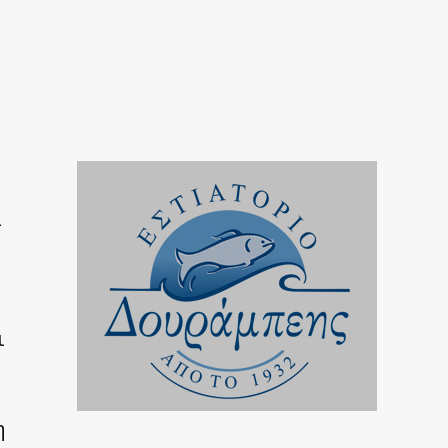
α
ι
η