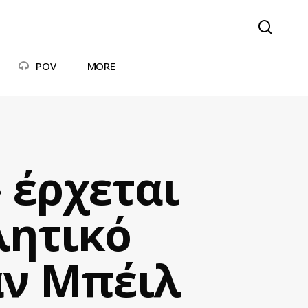
searc
POV
MORE
» έρχεται
λητικό
αν Μπέιλ