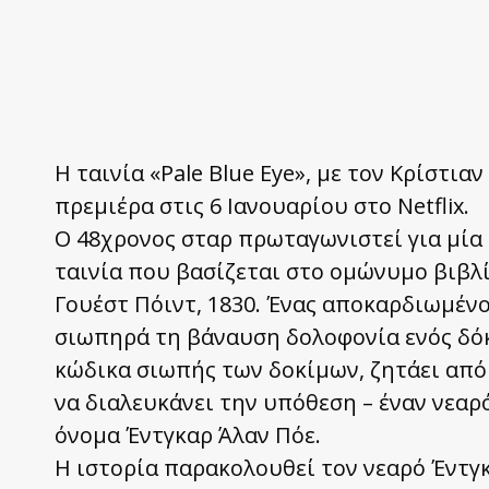
Η ταινία «Pale Blue Eye», με τον Κρίστι
πρεμιέρα στις 6 Ιανουαρίου στο Netflix.
O 48χρονος σταρ πρωταγωνιστεί για μία 
ταινία που βασίζεται στο ομώνυμο βιβλ
Γουέστ Πόιντ, 1830. Ένας αποκαρδιωμένο
σιωπηρά τη βάναυση δολοφονία ενός δό
κώδικα σιωπής των δοκίμων, ζητάει από
να διαλευκάνει την υπόθεση – έναν νεαρ
όνομα Έντγκαρ Άλαν Πόε.
Η ιστορία παρακολουθεί τον νεαρό Έντγκ