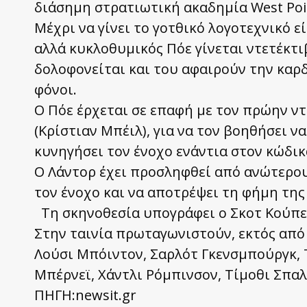
διάσημη στρατιωτική ακαδημία West Poi
Μέχρι να γίνει το γοτθικό λογοτεχνικό 
αλλά κυκλοθυμικός Πόε γίνεται ντετέκτιβ
δολοφονείται και του αφαιρούν την καρδ
φόνοι.
Ο Πόε έρχεται σε επαφή με τον πρώην ντ
(Κρίστιαν Μπέιλ), για να τον βοηθήσει 
κυνηγήσει τον ένοχο ενάντια στον κώδι
Ο Λάντορ έχει προσληφθεί από ανώτερου
τον ένοχο και να αποτρέψει τη φήμη της
Τη σκηνοθεσία υπογράφει ο Σκοτ Κούπερ 
Στην ταινία πρωταγωνιστούν, εκτός από τ
Λούσι Μπόιντον, Σαρλότ Γκενσμπούργκ, 
Μπέρνεϊ, Χάντλι Ρόμπινσον, Τίμοθι Σπα
ΠΗΓΗ:newsit.gr