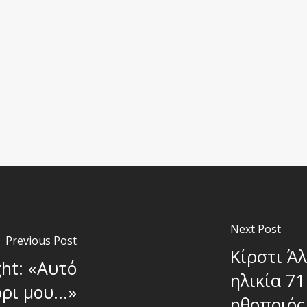
Next Post
Previous Post
Κίρστι Άλ
ght: «Αυτό
ηλικία 7
ρι μου...»
ηθοποιός