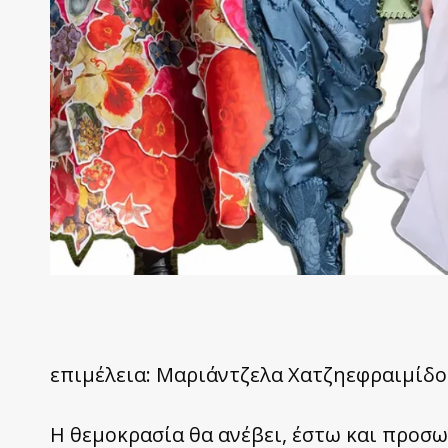
επιμέλεια: Μαριάντζελα Χατζηεφραιμίδ
Η θεμοκρασία θα ανέβει, έστω και προσωρ