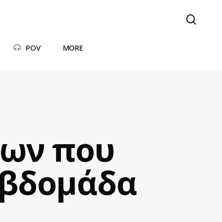
searc
POV
MORE
των που
εβδομάδα