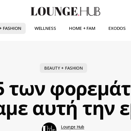
+ FASHION
WELLNESS
HOME + FAM
EXODOS
BEAUTY + FASHION
 5 των φορεμά
αμε αυτή την 
Lounge Hub