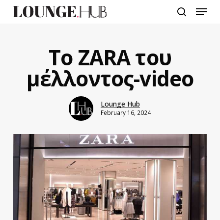
Skip
Menu
to
search
main
content
To ZARA του
μέλλοντος-video
Lounge Hub
February 16, 2024