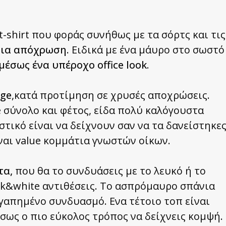
t-shirt που φοράς συνήθως με τα σόρτς και τις
ίδια απόχρωση
. Ειδικά με ένα μάυρο στο σωστό
μέσως ένα υπέροχο office look.
age
,κατά προτίμηση σε χρυσές αποχρώσεις.
e σύνολο και φέτος, είδα πολύ καλόγουστα
υστικό είναι να δείχνουν σαν να τα δανείστηκε
ίναι value κομμάτια γνωστών οίκων.
τα,
που θα το συνδυάσεις με το λευκό ή το
ack&white αντιθέσεις. Το ασπρόμαυρο σπάνια
γαπημένο συνδυασμό. Ενα τέτοιο τοπ είναι
ίσως ο πιο εύκολος τρόπος να δείχνεις κομψή.