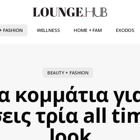
+ FASHION
WELLNESS
HOME + FAM
EXODOS
BEAUTY + FASHION
α κομμάτια γι
ις τρία all tim
look