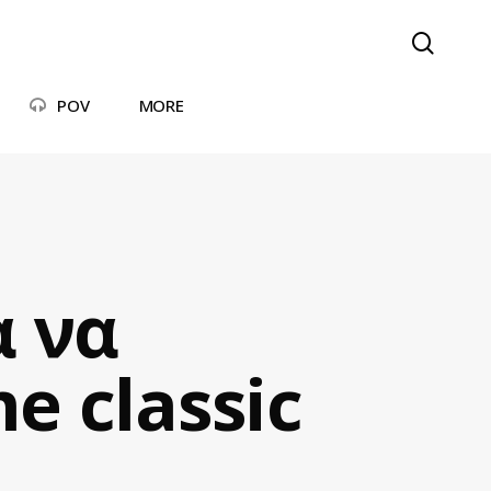
searc
POV
MORE
α να
e classic