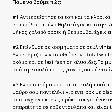
Πάμε να δούμε πώς
:
#1
Αντικατέστησε τα τοπ και τα κλασικά 
βερμούδες,
με ένα θηλυκό γιλέκο στην 
μήκος χαλαρό σορτς ή βερμούδα,
έχεις α
#2
Επένδυσε σε κοσμήματα σε στυλ
vint
Αναβαθμίζουν κατευθείαν ενα total whit
ακόμα και σε fast fashion αλυσίδες.Το μ
από τη ντουλάπα της γιαγιάς σου ή να ε
#3
Ενα
ασπρόμαυρο τοπ σε καλή ποιότη
μαύρο σου παντελόνι για ένα look με bl
αποτυγχάνει καθώς πρόκειται για έναν α
απαραίτητο σε κάθε ντουλάπα και είναι 